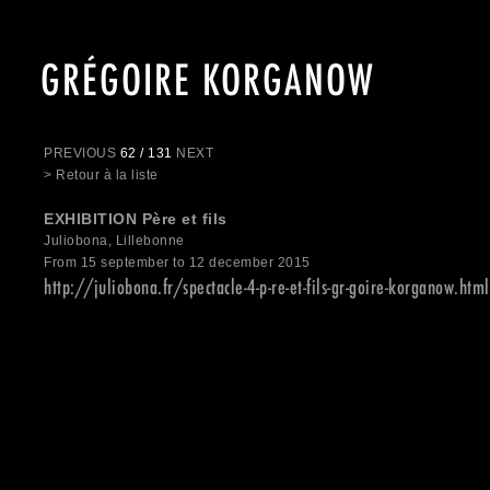
GRÉGOIRE KORGANOW
PREVIOUS
62 / 131
NEXT
> Retour à la liste
EXHIBITION Père et fils
Juliobona, Lillebonne
From 15 september to 12 december 2015
http://juliobona.fr/spectacle-4-p-re-et-fils-gr-goire-korganow.html