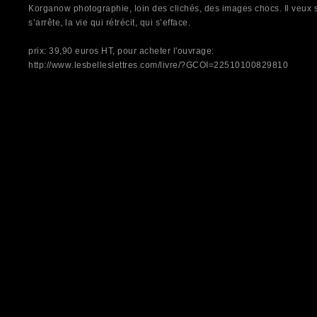
Korganow photographie, loin des clichés, des images chocs. Il veux sai
s’arrête, la vie qui rétrécit, qui s’efface.
prix: 39,90 euros HT, pour acheter l'ouvrage:
http://www.lesbelleslettres.com/livre/?GCOI=22510100829810