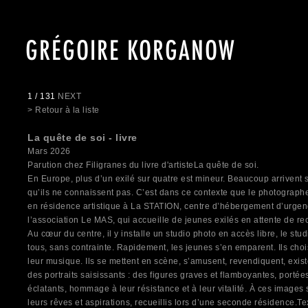
GRÉGOIRE KORGANOW
1 / 131
NEXT
> Retour à la liste
La quête de soi - livre
Mars 2026
Parution chez Filigranes du livre d'artisteLa quête de soi.
En Europe, plus d’un exilé sur quatre est mineur. Beaucoup arrivent 
qu’ils ne connaissent pas. C’est dans ce contexte que le photograph
en résidence artistique à La STATION, centre d’hébergement d’urgen
l’association Le MAS, qui accueille de jeunes exilés en attente de r
Au cœur du centre, il y installe un studio photo en accès libre, le stu
tous, sans contrainte. Rapidement, les jeunes s’en emparent. Ils chois
leur musique. Ils se mettent en scène, s’amusent, revendiquent, exis
des portraits saisissants : des figures graves et flamboyantes, portée
éclatants, hommage à leur résistance et à leur vitalité. À ces images
leurs rêves et aspirations, recueillis lors d’une seconde résidence.T